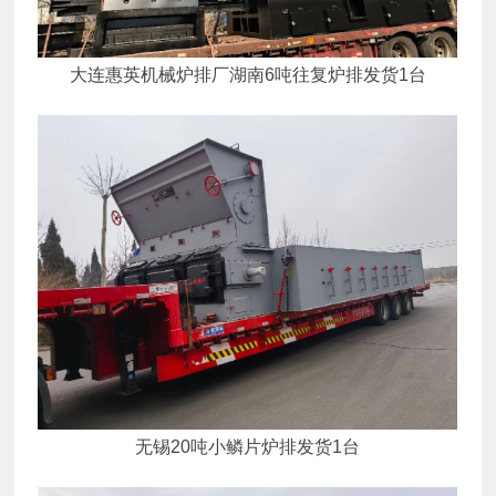
大连惠英机械炉排厂湖南6吨往复炉排发货1台
无锡20吨小鳞片炉排发货1台