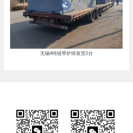
无锡4吨链带炉排发货2台
业务详情咨询