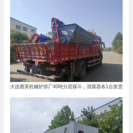
大连惠英机械炉排厂40吨分层煤斗，混煤器各1台发货