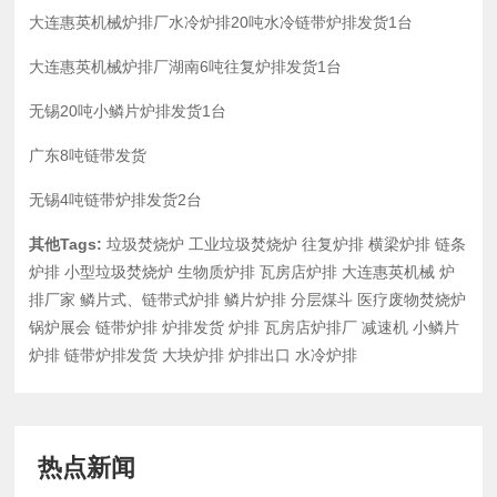
大连惠英机械炉排厂水冷炉排20吨水冷链带炉排发货1台
大连惠英机械炉排厂湖南6吨往复炉排发货1台
无锡20吨小鳞片炉排发货1台
广东8吨链带发货
无锡4吨链带炉排发货2台
其他Tags:
垃圾焚烧炉
工业垃圾焚烧炉
往复炉排
横梁炉排
链条
炉排
小型垃圾焚烧炉
生物质炉排
瓦房店炉排
大连惠英机械
炉
排厂家
鳞片式、链带式炉排
鳞片炉排
分层煤斗
医疗废物焚烧炉
锅炉展会
链带炉排
炉排发货
炉排
瓦房店炉排厂
减速机
小鳞片
炉排
链带炉排发货
大块炉排
炉排出口
水冷炉排
热点新闻