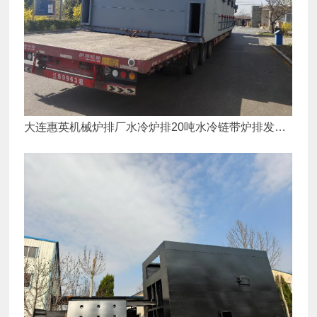
大连惠英机械炉排厂水冷炉排20吨水冷链带炉排发货1
台