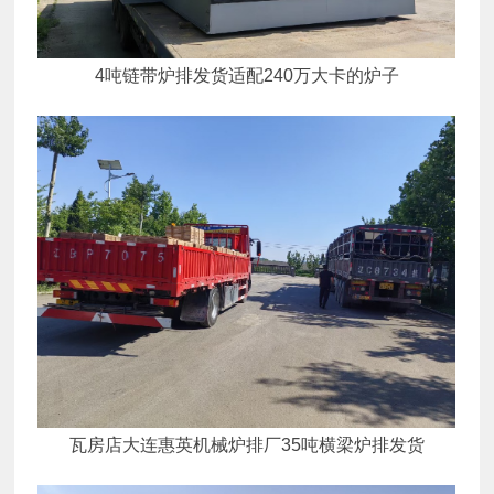
4吨链带炉排发货适配240万大卡的炉子
瓦房店大连惠英机械炉排厂35吨横梁炉排发货