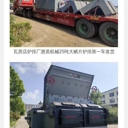
瓦房店炉排厂惠英机械25吨大鳞片炉排第一车发货