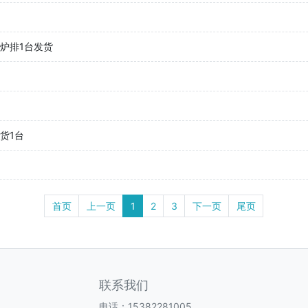
炉排1台发货
货1台
首页
上一页
1
2
3
下一页
尾页
联系我们
电话：15382281005