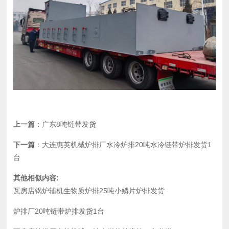
上一篇
：
广东8吨链带发货
下一篇
：
大连惠英机械炉排厂水冷炉排20吨水冷链带炉排发货1
台
其他相似内容:
瓦房店锅炉辅机生物质炉排25吨小鳞片炉排发货
炉排厂20吨链带炉排发货1台