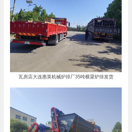
瓦房店大连惠英机械炉排厂35吨横梁炉排发货