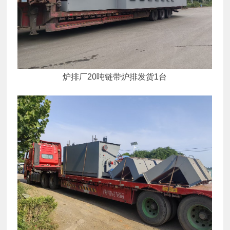
炉排厂20吨链带炉排发货1台