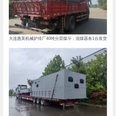
大连惠英机械炉排厂40吨分层煤斗，混煤器各1台发货