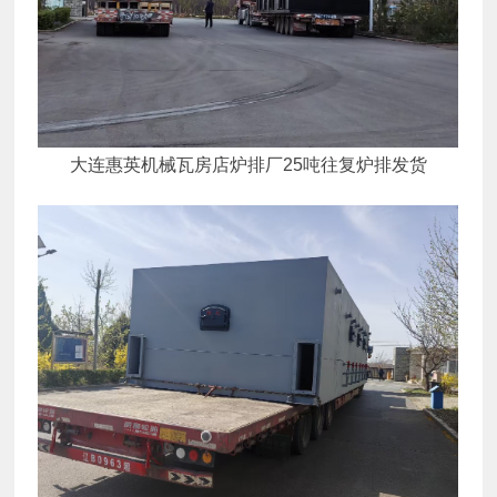
大连惠英机械瓦房店炉排厂25吨往复炉排发货