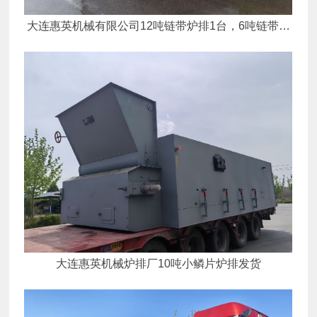
大连惠英机械有限公司12吨链带炉排1台，6吨链带炉
排1台发货
大连惠英机械炉排厂10吨小鳞片炉排发货