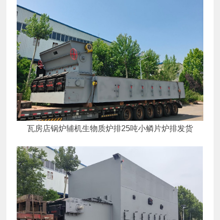
瓦房店锅炉辅机生物质炉排25吨小鳞片炉排发货