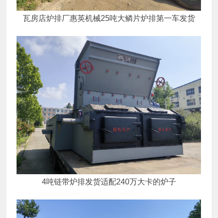
瓦房店炉排厂惠英机械25吨大鳞片炉排第一车发货
4吨链带炉排发货适配240万大卡的炉子