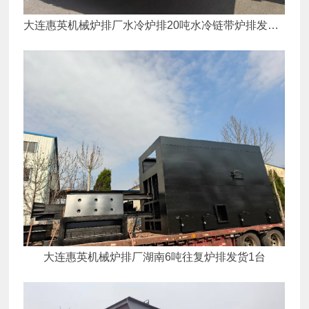
大连惠英机械炉排厂水冷炉排20吨水冷链带炉排发货1
台
大连惠英机械炉排厂湖南6吨往复炉排发货1台