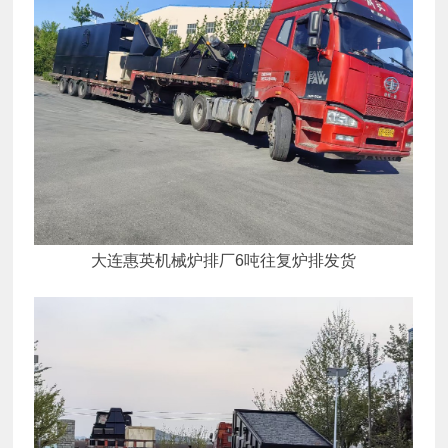
大连惠英机械炉排厂6吨往复炉排发货